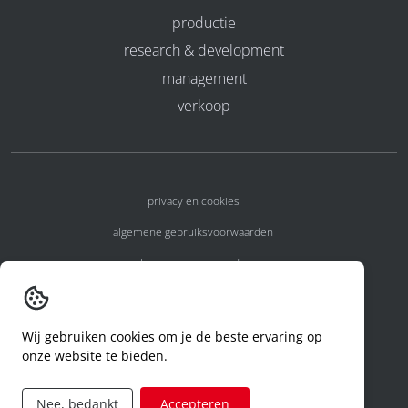
productie
research & development
management
verkoop
privacy en cookies
algemene gebruiksvoorwaarden
algemene voorwaarden
erkenningsnummers
melden van een incident
Wij gebruiken cookies om je de beste ervaring op
onze website te bieden.
code of conduct
aanvraag rechten ivm privacy
Nee, bedankt
Accepteren