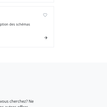
ception des schémas
 vous cherchez? Ne
nos
autres offres.