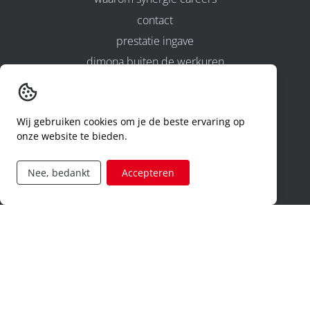
contact
prestatie ingave
dimona buiten de werkuren
Jobcategorieën
logistiek
Wij gebruiken cookies om je de beste ervaring op
human resources
onze website te bieden.
productie
Nee, bedankt
Accepteren
research & development
management
verkoop
privacy en cookies