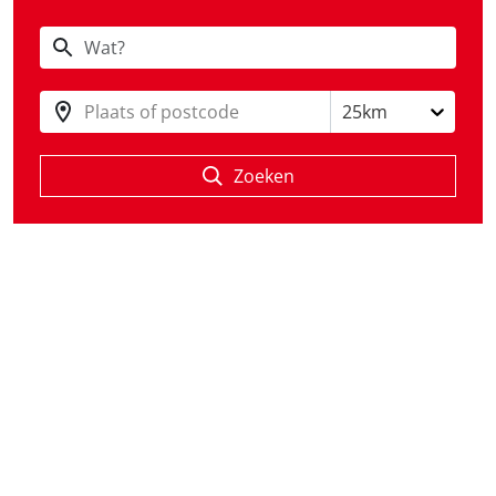
Plaats of postcode
25km
Zoeken