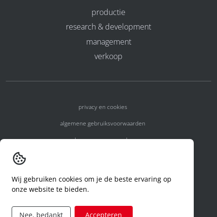
productie
research & development
management
verkoop
privacy en cookies
algemene gebruiksvoorwaarden
algemene voorwaarden
erkenningsnummers
melden van een incident
Wij gebruiken cookies om je de beste ervaring op
onze website te bieden.
code of conduct
aanvraag rechten ivm privacy
Nee, bedankt
Accepteren