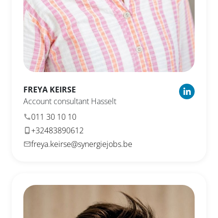
FREYA
KEIRSE
Account consultant Hasselt
011 30 10 10
+32483890612
freya.keirse@synergiejobs.be