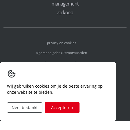
management
verkoop
privacy en cookies
algemene gebruiksvoorwaarden
algemene voorwaarden
erkenningsnummers
melden van een incident
Wij gebruiken cookies om je de beste ervaring op
onze website te bieden.
code of conduct
aanvraag rechten ivm privacy
Nee, bedankt
Accepteren