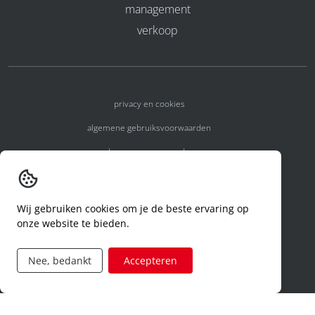
management
verkoop
privacy en cookies
algemene gebruiksvoorwaarden
algemene voorwaarden
erkenningsnummers
melden van een incident
Wij gebruiken cookies om je de beste ervaring op
onze website te bieden.
code of conduct
aanvraag rechten ivm privacy
Nee, bedankt
Accepteren