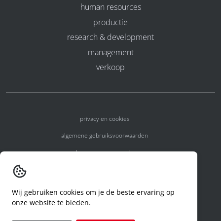
human resources
productie
research & development
management
verkoop
privacy en cookies
algemene gebruiksvoorwaarden
algemene voorwaarden
erkenningsnummers
melden van een incident
Wij gebruiken cookies om je de beste ervaring op
onze website te bieden.
code of conduct
aanvraag rechten ivm privacy