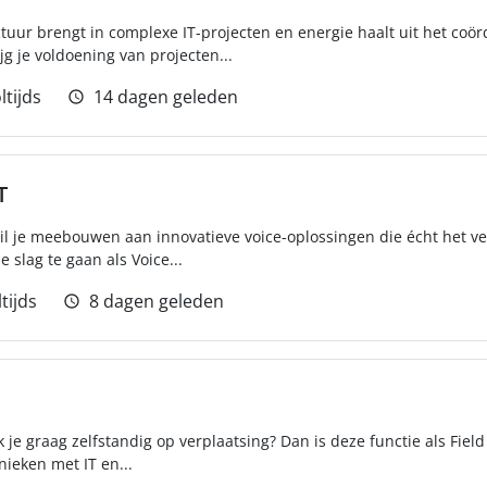
ctuur brengt in complexe IT-projecten en energie haalt uit het co
g je voldoening van projecten...
ltijds
14 dagen geleden
T
wil je meebouwen aan innovatieve voice-oplossingen die écht het v
 slag te gaan als Voice...
tijds
8 dagen geleden
k je graag zelfstandig op verplaatsing? Dan is deze functie als Field 
ieken met IT en...