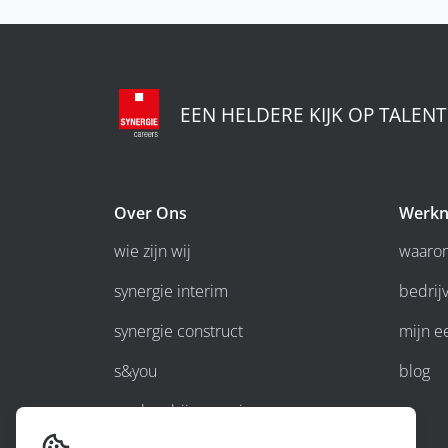
EEN HELDERE KIJK OP TALENT
Over Ons
Werkn
wie zijn wij
waarom
synergie interim
bedrijv
synergie construct
mijn e
s&you
blog
werken bij synergie