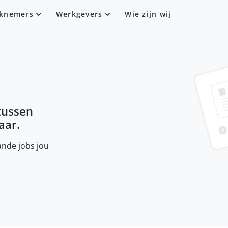
knemers
Werkgevers
Wie zijn wij
ntussen
aar.
nde jobs jou