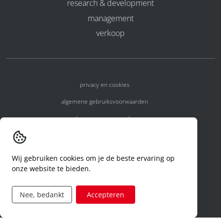
research & development
management
verkoop
privacy en cookies
algemene gebruiksvoorwaarden
algemene voorwaarden
erkenningsnummers
melden van een incident
Wij gebruiken cookies om je de beste ervaring op
onze website te bieden.
code of conduct
aanvraag rechten ivm privacy
Nee, bedankt
Accepteren