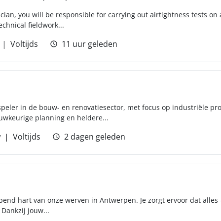
ian, you will be responsible for carrying out airtightness tests on
echnical fieldwork...
Voltijds
11 uur geleden
speler in de bouw- en renovatiesector, met focus op industriële pr
uwkeurige planning en heldere...
w
Voltijds
2 dagen geleden
ppend hart van onze werven in Antwerpen. Je zorgt ervoor dat alles 
 Dankzij jouw...