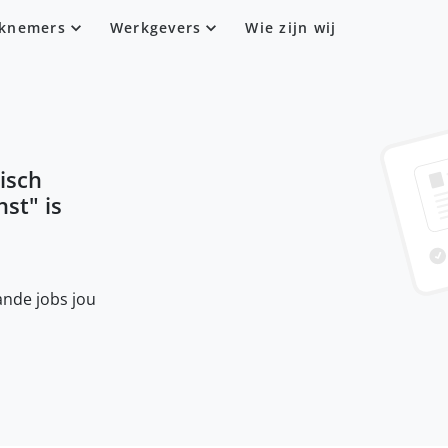
knemers
Werkgevers
Wie zijn wij
isch
nst
" is
nde jobs jou