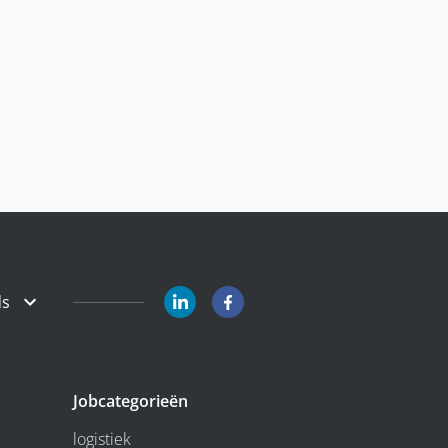
ds
Jobcategorieën
logistiek