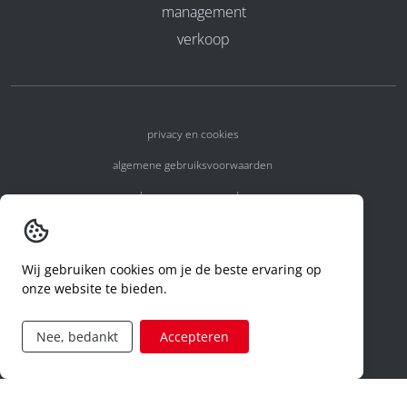
management
verkoop
privacy en cookies
algemene gebruiksvoorwaarden
algemene voorwaarden
erkenningsnummers
melden van een incident
Wij gebruiken cookies om je de beste ervaring op
onze website te bieden.
code of conduct
aanvraag rechten ivm privacy
Nee, bedankt
Accepteren