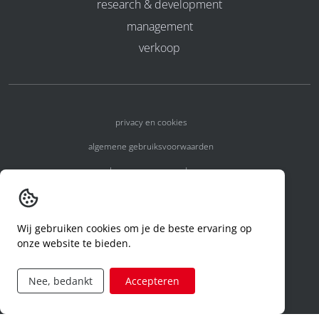
research & development
management
verkoop
privacy en cookies
algemene gebruiksvoorwaarden
algemene voorwaarden
erkenningsnummers
melden van een incident
Wij gebruiken cookies om je de beste ervaring op
onze website te bieden.
code of conduct
aanvraag rechten ivm privacy
Nee, bedankt
Accepteren