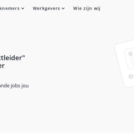
knemers
Werkgevers
Wie zijn wij
tleider
"
er
nde jobs jou