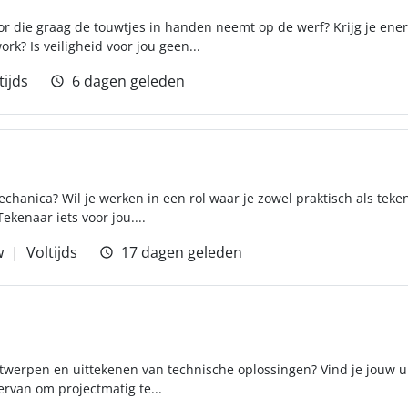
or die graag de touwtjes in handen neemt op de werf? Krijg je ener
k? Is veiligheid voor jou geen...
tijds
6 dagen geleden
echanica? Wil je werken in een rol waar je zowel praktisch als te
ekenaar iets voor jou....
w
Voltijds
17 dagen geleden
ntwerpen en uittekenen van technische oplossingen? Vind je jouw ui
ervan om projectmatig te...