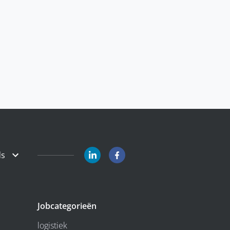
ds
Jobcategorieën
logistiek