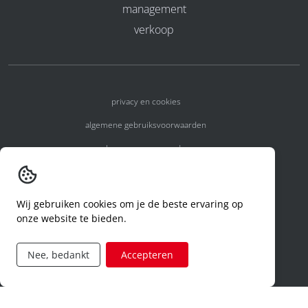
management
verkoop
privacy en cookies
algemene gebruiksvoorwaarden
algemene voorwaarden
erkenningsnummers
melden van een incident
Wij gebruiken cookies om je de beste ervaring op
onze website te bieden.
code of conduct
aanvraag rechten ivm privacy
Nee, bedankt
Accepteren