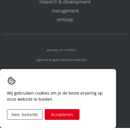
research & development
management
verkoop
privacy en cookies
algemene gebruiksvoorwaarden
algemene voorwaarden
erkenningsnummers
melden van een incident
Wij gebruiken cookies om je de beste ervaring op
onze website te bieden.
code of conduct
aanvraag rechten ivm privacy
Nee, bedankt
Accepteren