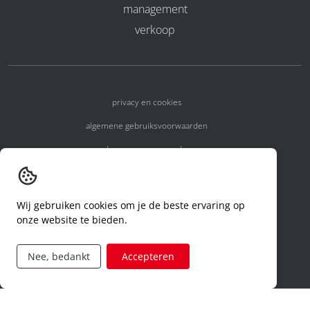
management
verkoop
privacy en cookies
algemene gebruiksvoorwaarden
algemene voorwaarden
erkenningsnummers
melden van een incident
Wij gebruiken cookies om je de beste ervaring op
onze website te bieden.
code of conduct
aanvraag rechten ivm privacy
Nee, bedankt
Accepteren