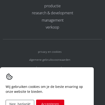
productie
research & development
management
verkoop
privacy en cookies
algemene gebruiksvoorwaarden
algemene voorwaarden
erkenningsnummers
melden van een incident
Wij gebruiken cookies om je de beste ervaring op
onze website te bieden.
code of conduct
aanvraag rechten ivm privacy
Nee, bedankt
Accepteren