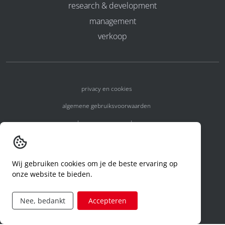
research & development
management
verkoop
privacy en cookies
algemene gebruiksvoorwaarden
algemene voorwaarden
erkenningsnummers
melden van een incident
Wij gebruiken cookies om je de beste ervaring op
onze website te bieden.
code of conduct
aanvraag rechten ivm privacy
Nee, bedankt
Accepteren