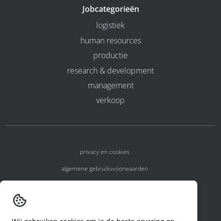
Jobcategorieën
logistiek
human resources
productie
research & development
management
verkoop
privacy en cookies
algemene gebruiksvoorwaarden
algemene voorwaarden
erkenningsnummers
melden van een incident