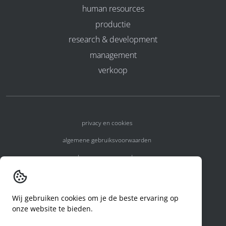
human resources
productie
research & development
management
verkoop
privacy en cookies
algemene gebruiksvoorwaarden
algemene voorwaarden
erkenningsnummers
melden van een incident
Wij gebruiken cookies om je de beste ervaring op
onze website te bieden.
code of conduct
aanvraag rechten ivm privacy