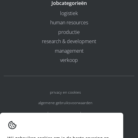
Jobcategorieën
logistiek
human resources
productie
research & development
management
verkoop
privacy en cookies
algemene gebruiksvoorwaarden
algemene voorwaarden
erkenningsnummers
melden van een incident