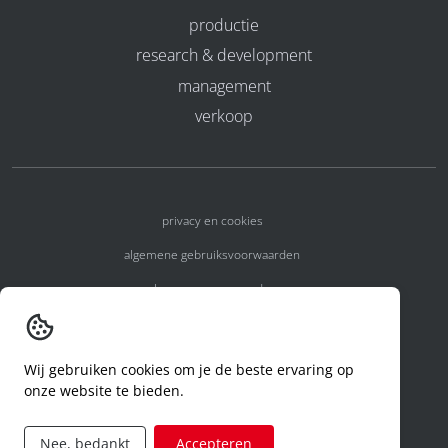
productie
research & development
management
verkoop
privacy en cookies
algemene gebruiksvoorwaarden
algemene voorwaarden
erkenningsnummers
melden van een incident
Wij gebruiken cookies om je de beste ervaring op
onze website te bieden.
code of conduct
aanvraag rechten ivm privacy
Nee, bedankt
Accepteren