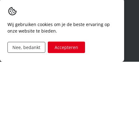
Jobcategorieën
logistiek
human resources
Wij gebruiken cookies om je de beste ervaring op
onze website te bieden.
productie
research & development
Nee, bedankt
Accepteren
management
verkoop
privacy en cookies
algemene gebruiksvoorwaarden
algemene voorwaarden
erkenningsnummers
melden van een incident