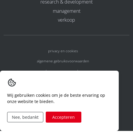
research & development
management
verkoop
privacy en cookies
algemene gebruiksvoorwaarden
algemene voorwaarden
erkenningsnummers
melden van een incident
Wij gebruiken cookies om je de beste ervaring op
onze website te bieden.
code of conduct
aanvraag rechten ivm privacy
Nee, bedankt
Accepteren