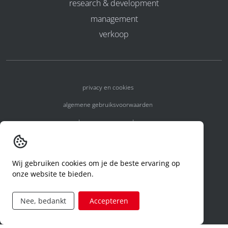
research & development
management
verkoop
privacy en cookies
algemene gebruiksvoorwaarden
algemene voorwaarden
erkenningsnummers
melden van een incident
Wij gebruiken cookies om je de beste ervaring op
onze website te bieden.
code of conduct
aanvraag rechten ivm privacy
Nee, bedankt
Accepteren