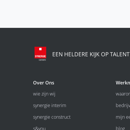
EEN HELDERE KIJK OP TALENT
Over Ons
Werkn
wie zijn wij
waarom
synergie interim
bedrijv
synergie construct
mijn e
s&you
blog