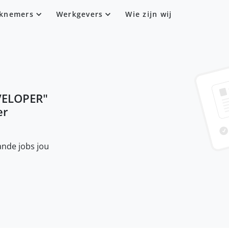
knemers
Werkgevers
Wie zijn wij
VELOPER
"
er
nde jobs jou