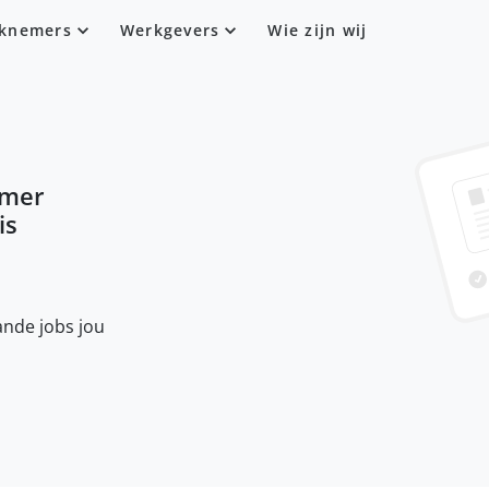
knemers
Werkgevers
Wie zijn wij
omer
is
nde jobs jou