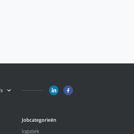
ds
Jobcategorieën
logistiek