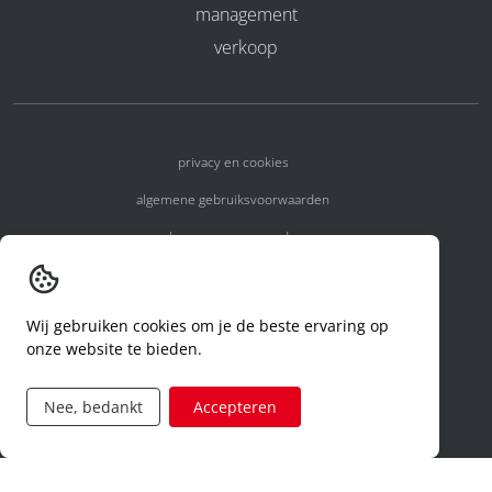
management
verkoop
privacy en cookies
algemene gebruiksvoorwaarden
algemene voorwaarden
erkenningsnummers
melden van een incident
Wij gebruiken cookies om je de beste ervaring op
onze website te bieden.
code of conduct
aanvraag rechten ivm privacy
Nee, bedankt
Accepteren