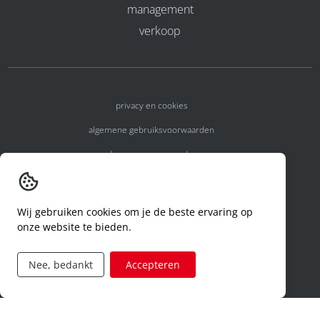
management
verkoop
privacy en cookies
algemene gebruiksvoorwaarden
algemene voorwaarden
erkenningsnummers
melden van een incident
Wij gebruiken cookies om je de beste ervaring op
onze website te bieden.
code of conduct
aanvraag rechten ivm privacy
Nee, bedankt
Accepteren