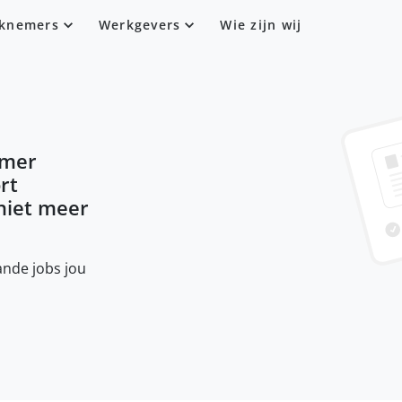
knemers
Werkgevers
Wie zijn wij
omer
rt
 niet meer
nde jobs jou