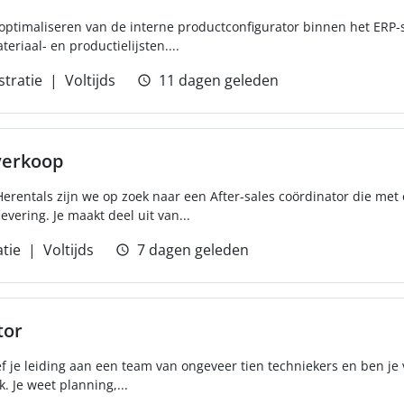
timaliseren van de interne productconfigurator binnen het ERP-
riaal- en productielijsten....
tratie
Voltijds
11 dagen geleden
verkoop
erentals zijn we op zoek naar een After-sales coördinator die me
evering. Je maakt deel uit van...
tie
Voltijds
7 dagen geleden
tor
f je leiding aan een team van ongeveer tien techniekers en ben je
. Je weet planning,...