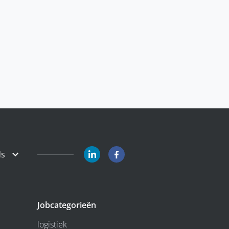
ds
Jobcategorieën
logistiek