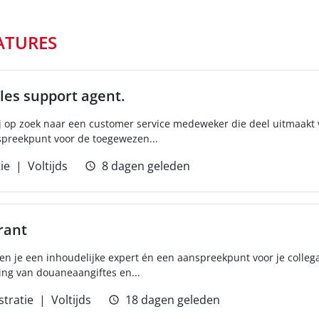
ATURES
les support agent.
ij op zoek naar een customer service medeweker die deel uitmaakt
spreekpunt voor de toegewezen...
ie
Voltijds
8 dagen geleden
rant
n je een inhoudelijke expert én een aanspreekpunt voor je collega’s
king van douaneaangiftes en...
tratie
Voltijds
18 dagen geleden