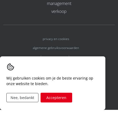
management
verkoop
privacy en cookies
algemene gebruiksvoorwaarden
algemene voorwaarden
erkenningsnummers
melden van een incident
Wij gebruiken cookies om je de beste ervaring op
onze website te bieden.
code of conduct
aanvraag rechten ivm privacy
Nee, bedankt
Accepteren