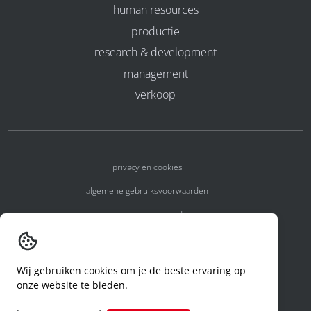
human resources
productie
research & development
management
verkoop
privacy en cookies
algemene gebruiksvoorwaarden
algemene voorwaarden
erkenningsnummers
melden van een incident
Wij gebruiken cookies om je de beste ervaring op
onze website te bieden.
code of conduct
aanvraag rechten ivm privacy