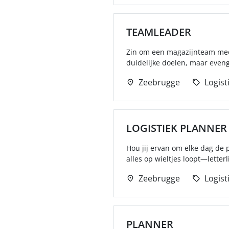
TEAMLEADER
Zin om een magazijnteam mee t
duidelijke doelen, maar eveng
Zeebrugge
Logist
LOGISTIEK PLANNER
Hou jij ervan om elke dag de p
alles op wieltjes loopt—letterli
Zeebrugge
Logist
PLANNER