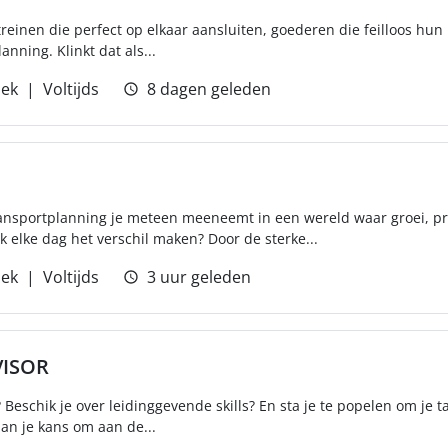
 treinen die perfect op elkaar aansluiten, goederen die feilloos h
nning. Klinkt dat als...
iek
Voltijds
8 dagen geleden
transportplanning je meteen meeneemt in een wereld waar groei, pr
k elke dag het verschil maken? Door de sterke...
iek
Voltijds
3 uur geleden
VISOR
 Beschik je over leidinggevende skills? En sta je te popelen om je t
an je kans om aan de...