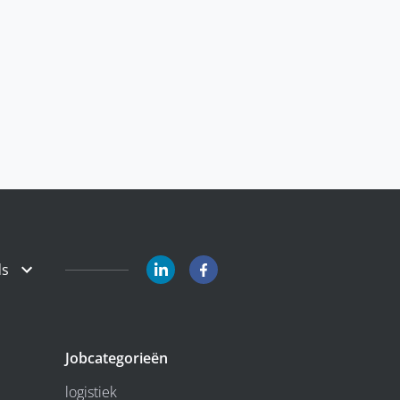
ds
Jobcategorieën
logistiek