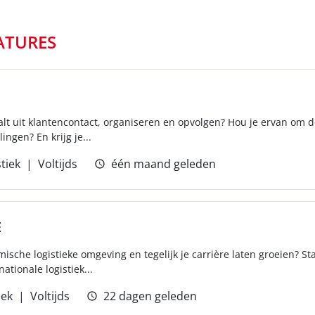
ATURES
lt uit klantencontact, organiseren en opvolgen? Hou je ervan om de 
ingen? En krijg je...
tiek
Voltijds
één maand geleden
E
amische logistieke omgeving en tegelijk je carrière laten groeien? St
ationale logistiek...
iek
Voltijds
22 dagen geleden