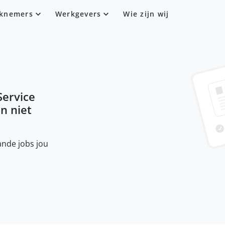
knemers
Werkgevers
Wie zijn wij
Service
en niet
nde jobs jou