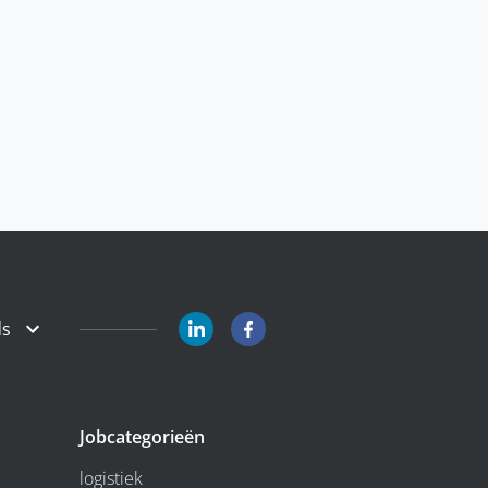
ds
Jobcategorieën
logistiek