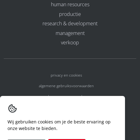
human resources
productie
research & development
management
verkoop
privacy en cookies
algemene gebruiksvoorwaarden
algemene voorwaarden
erkenningsnummers
melden van een incident
Wij gebruiken cookies om je de beste ervaring op
onze website te bieden.
code of conduct
aanvraag rechten ivm privacy