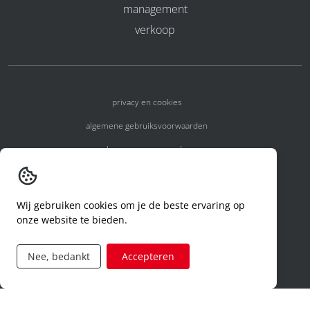
management
verkoop
privacy en cookies
algemene gebruiksvoorwaarden
algemene voorwaarden
erkenningsnummers
melden van een incident
Wij gebruiken cookies om je de beste ervaring op
onze website te bieden.
code of conduct
aanvraag rechten ivm privacy
Nee, bedankt
Accepteren