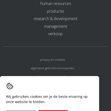
human resources
productie
research & development
management
verkoop
privacy en cookies
algemene gebruiksvoorwaarden
algemene voorwaarden
erkenningsnummers
melden van een incident
Wij gebruiken cookies om je de beste ervaring op
onze website te bieden.
code of conduct
aanvraag rechten ivm privacy