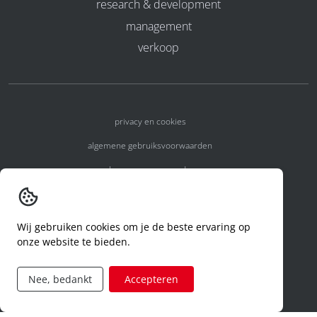
research & development
management
verkoop
privacy en cookies
algemene gebruiksvoorwaarden
algemene voorwaarden
erkenningsnummers
melden van een incident
Wij gebruiken cookies om je de beste ervaring op
onze website te bieden.
code of conduct
aanvraag rechten ivm privacy
Nee, bedankt
Accepteren