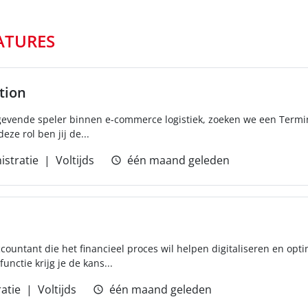
ATURES
tion
gevende speler binnen e-commerce logistiek, zoeken we een Term
eze rol ben jij de...
istratie
Voltijds
één maand geleden
countant die het financieel proces wil helpen digitaliseren en opti
unctie krijg je de kans...
atie
Voltijds
één maand geleden