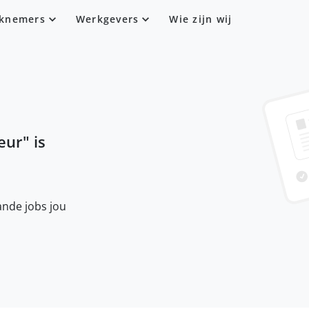
knemers
Werkgevers
Wie zijn wij
eur
" is
nde jobs jou