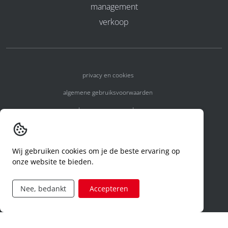
management
verkoop
privacy en cookies
algemene gebruiksvoorwaarden
algemene voorwaarden
erkenningsnummers
melden van een incident
Wij gebruiken cookies om je de beste ervaring op
onze website te bieden.
code of conduct
aanvraag rechten ivm privacy
Nee, bedankt
Accepteren