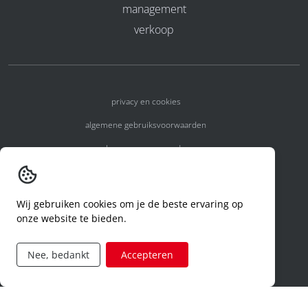
management
verkoop
privacy en cookies
algemene gebruiksvoorwaarden
algemene voorwaarden
erkenningsnummers
melden van een incident
Wij gebruiken cookies om je de beste ervaring op
onze website te bieden.
code of conduct
aanvraag rechten ivm privacy
Nee, bedankt
Accepteren