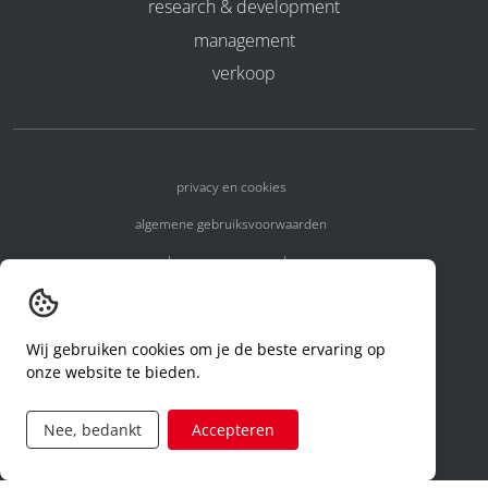
research & development
management
verkoop
privacy en cookies
algemene gebruiksvoorwaarden
algemene voorwaarden
erkenningsnummers
melden van een incident
Wij gebruiken cookies om je de beste ervaring op
onze website te bieden.
code of conduct
aanvraag rechten ivm privacy
Nee, bedankt
Accepteren