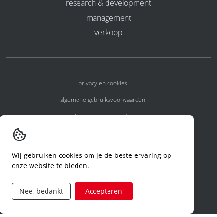
research & development
management
verkoop
privacy en cookies
algemene gebruiksvoorwaarden
algemene voorwaarden
erkenningsnummers
melden van een incident
Wij gebruiken cookies om je de beste ervaring op
onze website te bieden.
code of conduct
aanvraag rechten ivm privacy
Nee, bedankt
Accepteren