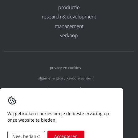
productie
research & development
management
verkoop
privacy en cookies
algemene gebruiksvoorwaarden
algemene voorwaarden
erkenningsnummers
melden van een incident
Wij gebruiken cookies om je de beste ervaring op
onze website te bieden.
code of conduct
aanvraag rechten ivm privacy
Nee, bedankt
Accepteren