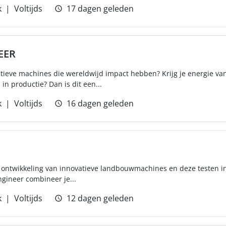
k
Voltijds
17 dagen geleden
EER
ieve machines die wereldwijd impact hebben? Krijg je energie va
 in productie? Dan is dit een...
k
Voltijds
16 dagen geleden
de ontwikkeling van innovatieve landbouwmachines en deze testen in 
Engineer combineer je...
k
Voltijds
12 dagen geleden