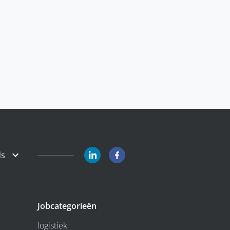
ds
Jobcategorieën
logistiek