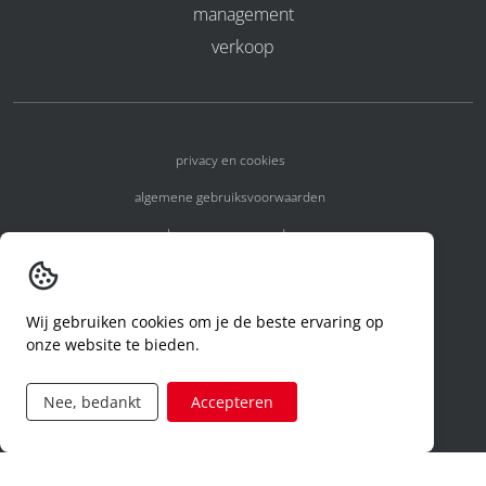
management
verkoop
privacy en cookies
algemene gebruiksvoorwaarden
algemene voorwaarden
erkenningsnummers
melden van een incident
Wij gebruiken cookies om je de beste ervaring op
onze website te bieden.
code of conduct
aanvraag rechten ivm privacy
Nee, bedankt
Accepteren