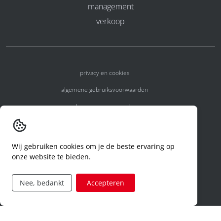
management
verkoop
privacy en cookies
algemene gebruiksvoorwaarden
algemene voorwaarden
erkenningsnummers
melden van een incident
Wij gebruiken cookies om je de beste ervaring op
onze website te bieden.
code of conduct
aanvraag rechten ivm privacy
Nee, bedankt
Accepteren