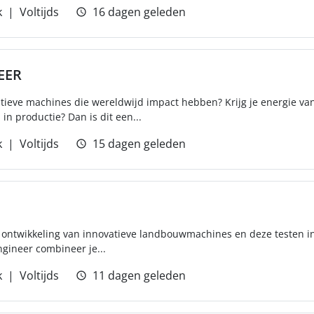
k
Voltijds
16 dagen geleden
EER
ieve machines die wereldwijd impact hebben? Krijg je energie va
 in productie? Dan is dit een...
k
Voltijds
15 dagen geleden
de ontwikkeling van innovatieve landbouwmachines en deze testen in 
Engineer combineer je...
k
Voltijds
11 dagen geleden