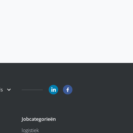
ds
Jobcategorieën
logistiek