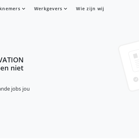
knemers
Werkgevers
Wie zijn wij
VATION
sen niet
nde jobs jou